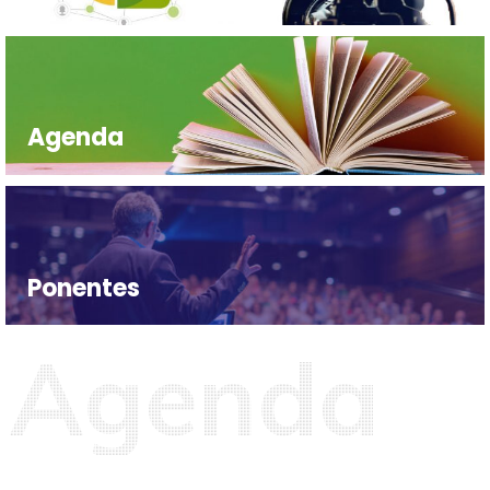
Agenda
Ponentes
A
g
e
n
d
a