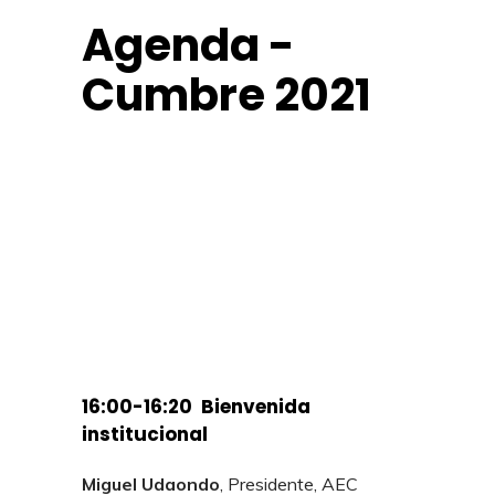
C
u
m
b
r
e
_
2
0
2
1
_
C
u
l
t
u
r
a
_
d
e
_
l
a
_
I
n
n
o
v
a
c
i
ó
n
Agenda -
Cumbre 2021
16:00-16:20 Bienvenida
institucional
Miguel Udaondo
, Presidente, AEC