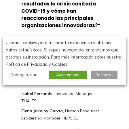
resultados la crisis sanitaria
COVID-19 y cómo han
reaccionado las principales
organizaciones innovadoras?”
Fran Chuan
, Socio Fundador,
Modera:
Usamos cookies para mejorar tu experiencia y obtener
Dícere e INNOQUOTIENT
datos estadísticos. Si sigues navegando, entendemos que
Participan:
aceptas su instalación. Para más información sobre nuestra
Política de Privacidad y Cookies.
Luis Miguel Del Saz
, RFE DDMS Project
Leader, AIRBUS
Configuración
Aceptar todo
Rechazar
Álvaro Andrade
, Head of Innovation, ALSA
Isabel Ferrando
, Innovation Manager,
THALES
Elena Javaloy García,
Human Resources
Leadership Manager, REPSOL