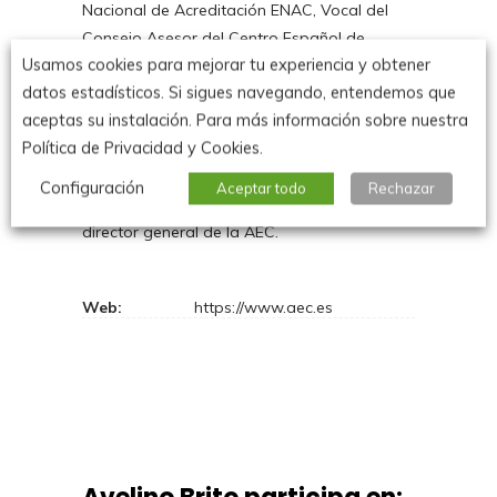
Nacional de Acreditación ENAC, Vocal del
Consejo Asesor del Centro Español de
Usamos cookies para mejorar tu experiencia y obtener
Metrología CEM. Con una trayectoria
datos estadísticos. Si sigues navegando, entendemos que
profesional de más de 30 años, Avelino Brito
aceptas su instalación. Para más información sobre nuestra
ha vivido la realidad de la empresa, y
Política de Privacidad y Cookies.
también conoce de cerca el universo de la
infraestructura de la calidad y las prácticas
Configuración
Aceptar todo
Rechazar
de gestión. Desde septiembre de 2019 es el
director general de la AEC.
Web:
https://www.aec.es
P
a
r
t
i
c
i
p
a
c
i
ó
n