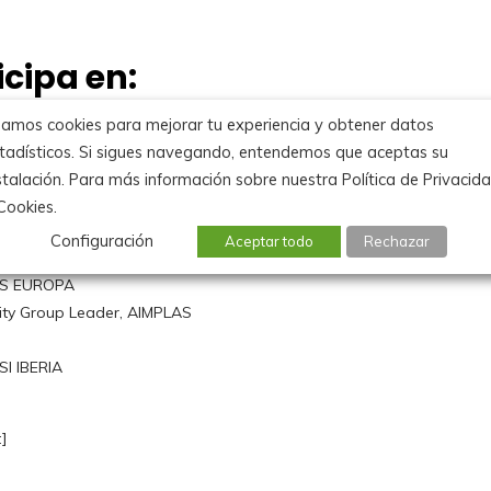
cipa en:
amos cookies para mejorar tu experiencia y obtener datos
tadísticos. Si sigues navegando, entendemos que aceptas su
order=»yes» skin=»»]
stalación. Para más información sobre nuestra Política de Privacid
4″ link=»/actividades/reaccion-
Cookies.
k_text=»Reacción de las
Configuración
5
Aceptar todo
Rechazar
KS EUROPA
lity Group Leader, AIMPLAS
SI IBERIA
t]