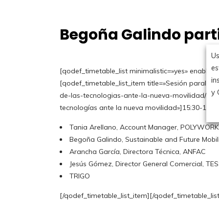
P
a
r
t
i
c
i
p
a
c
i
ó
n
Begoña Galindo parti
Us
es
[qodef_timetable_list minimalistic=»yes» enable_b
in
[qodef_timetable_list_item title=»Sesión paralela 
y 
de-las-tecnologias-ante-la-nueva-movilidad/» lin
tecnologías ante la nueva movilidad»]15:30-17:4
Tania Arellano, Account Manager, POLYWOR
Begoña Galindo, Sustainable and Future Mobi
Arancha García, Directora Técnica, ANFAC
Jesús Gómez, Director General Comercial, TES
TRIGO
[/qodef_timetable_list_item][/qodef_timetable_lis