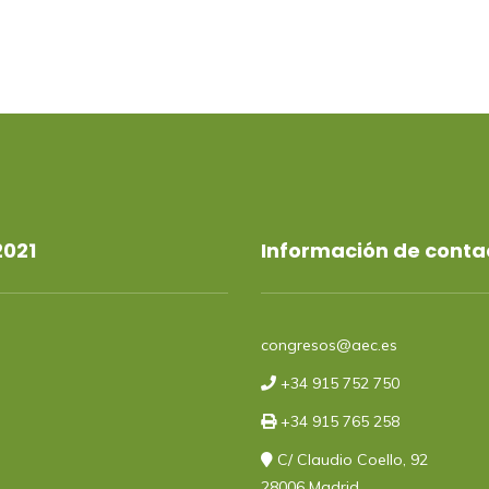
2021
Información de conta
congresos@aec.es
+34 915 752 750
+34 915 765 258
C/ Claudio Coello, 92
28006 Madrid