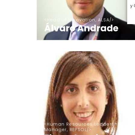
y 
Head of Innovation, ALSA
Álvaro Andrade
Human Resources Leadership
Manager, REPSOL