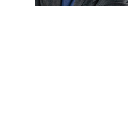
n
u
e
s
t
r
o
_
e
v
e
n
t
o
¿Tienes alguna
pregunta?
¡Contacta con