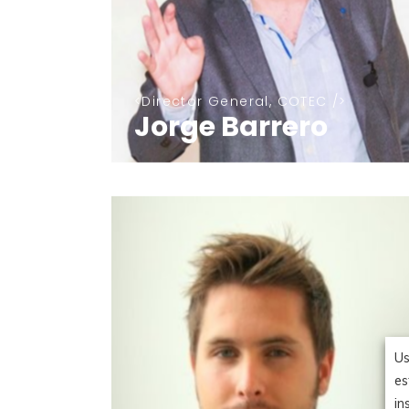
Director General, COTEC
Jorge Barrero
Us
es
in