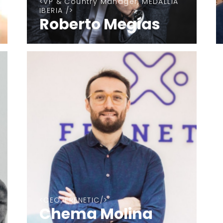
VP & Country Manager, MEDALLIA
IBERIA
Roberto Megías
CEO, FRENETIC
Chema Molina