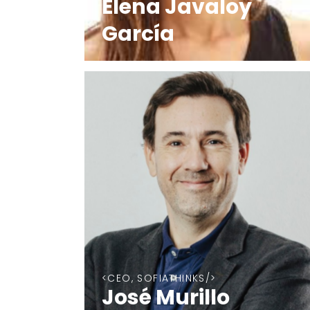
Elena Javaloy
García
CEO, SOFIATHINKS
José Murillo