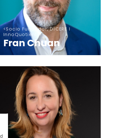
Socio Fundador, DÍCERE I
InnoQuotient
Fran Chuan
ad