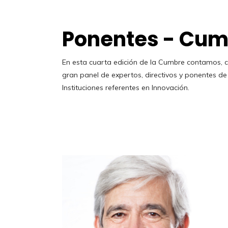
C
u
m
b
r
e
_
2
0
2
1
Ponentes - Cum
En esta cuarta edición de la Cumbre contamos, c
gran panel de expertos, directivos y ponentes de 
Instituciones referentes en Innovación.