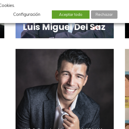
Cookies.
Configuración
Aceptar todo
Rechazar
RFE DDMS Project Leader, AIRBUS
Luis Miguel Del Saz